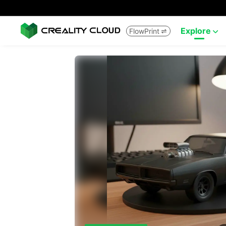
Explore
FlowPrint

