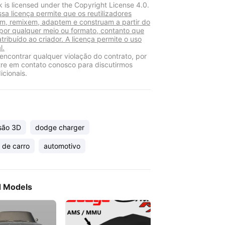
k is licensed under the Copyright License 4.0.
sa licença permite que os reutilizadores
am, remixem, adaptem e construam a partir do
 por qualquer meio ou formato, contanto que
atribuído ao criador. A licença permite o uso
l.
encontrar qualquer violação do contrato, por
tre em contato conosco para discutirmos
icionais.
são 3D
dodge charger
 de carro
automotivo
d Models