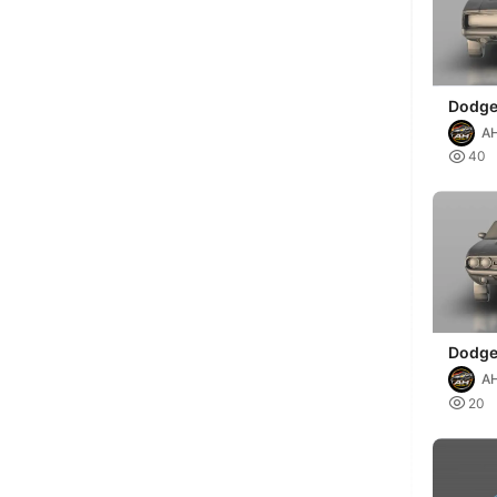
Dodge
1969
AH

40
Dodge
RT 19
AH

20