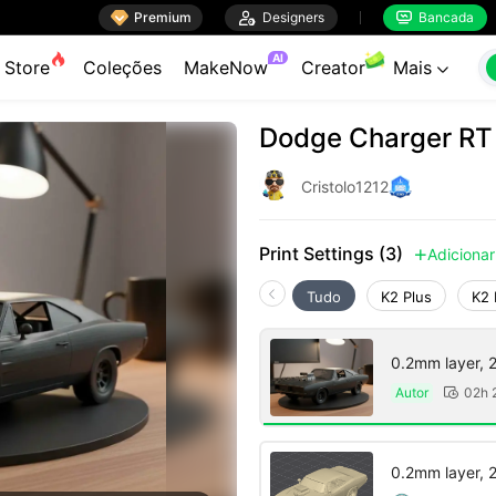

Premium

Designers
Bancada


AI
Store
Coleções
MakeNow
Creator
Mais

Dodge Charger RT
Cristolo1212
Print Settings (3)
Adicionar

Tudo
K2 Plus
K2 
0.2mm layer, 2 
Autor
02h 

0.2mm layer, 2 