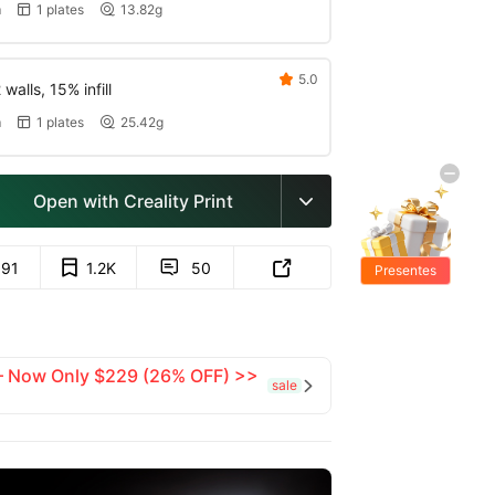
m
1 plates
13.82g


5.0

walls, 15% infill
m
1 plates
25.42g


Open with Creality Print

891
1.2K
50


Presentes
Grátis
 — Now Only $229 (26% OFF) >>
sale
