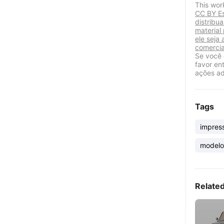
This wor
CC BY Es
distribu
material
ele seja 
comercia
Se você 
favor en
ações ad
Tags
impres
modelo
Relate