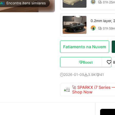
01h 25

Encontre itens similares
0.2mm layer, 2 
01h 59

Fatiamento na Nuvem
Boost

2026-01-09
3.9K
41



🚀 SPARKX i7 Series
Shop Now