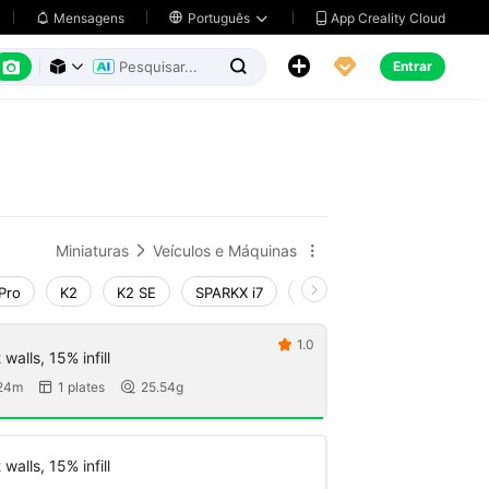
App Creality Cloud
Mensagens

Português






Entrar



Miniaturas
Veículos e Máquinas


Pro
K2
K2 SE
SPARKX i7
Creality Hi
Ender-3 V4
1.0

walls, 15% infill
24m
1 plates
25.54g


walls, 15% infill