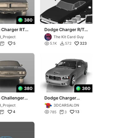
380
 Charger RT
Dodge Charger R/T
Kit Card
_Project
The Kit Card Guy
5

323
5.1K
572


380
360
 Challenger
Dodge Charger
71
SRT8
_Project
3DCARSALON
4

13
785
3

