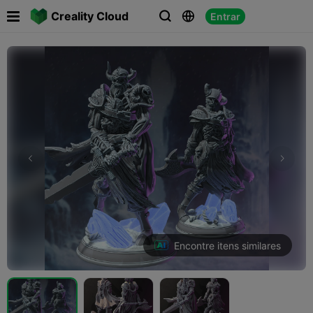

Creality Cloud
Entrar



Encontre itens similares