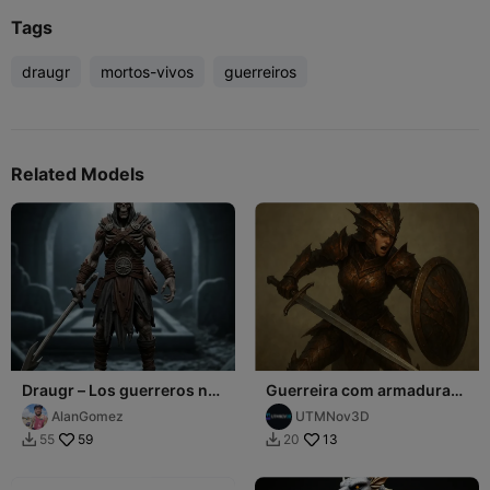
Tags
draugr
mortos-vivos
guerreiros
Related Models
Draugr – Los guerreros no
Guerreira com armadura
muertos
dracrônica
AlanGomez
UTMNov3D
59
13
55
20

