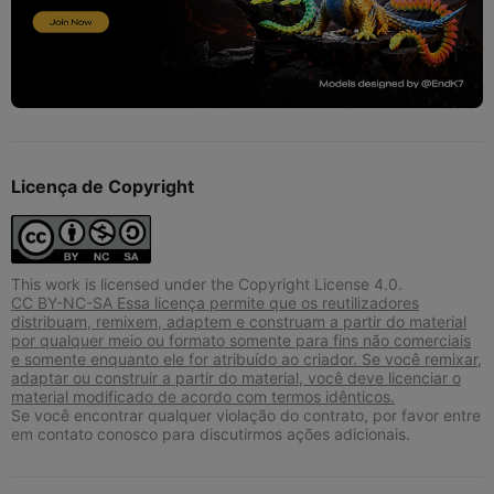
Licença de Copyright
This work is licensed under the Copyright License 4.0.
CC BY-NC-SA Essa licença permite que os reutilizadores
distribuam, remixem, adaptem e construam a partir do material
por qualquer meio ou formato somente para fins não comerciais
e somente enquanto ele for atribuído ao criador. Se você remixar,
adaptar ou construir a partir do material, você deve licenciar o
material modificado de acordo com termos idênticos.
Se você encontrar qualquer violação do contrato, por favor entre
em contato conosco para discutirmos ações adicionais.