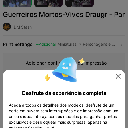
Guerreiros Mortos-Vivos Draugr - Par
DM Stash
Print Settings
Adicionar
Miniaturas
Personagens e Criaturas



Adicionar configuração de impressão

Ganhar mais pontos

850
Desfrute da experiência completa

Aceda a todos os detalhes dos modelos, desfrute de um
corte em nuvem sem interrupções e de impressão com um
Comprar
único clique. Interaja com os modelos para ganhar pontos
exclusivos e desbloquear mais surpresas, apenas na
aplicação Creality Cloud!