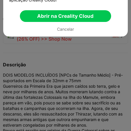
136
29
1


Abrir na Creality Cloud
2022-10-04

Cancelar
🚀 SPARKX i7 Series — Now Only $229
sale

(26% OFF) >> Shop Now
Descrição
DOIS MODELOS INCLUÍDOS [NPCs de Tamanho Médio] - Pré-
suportados em Escala de 32mm e 75mm
Guerreiros da Primeira Era que jazem caídos sob terra, gelo e
neve por milhares de anos. Muitos morreram lutando contra a
última das fortalezas Colossais na Ilha do Mamute, embora
pareça em vão, pois pouco se sabe sobre seu sacrifício ou as
batalhas e campanhas que ocorreram na ilha. Agora, de seu
descanso, eles são ressuscitados por Thirazar, lutando com as
mesmas armas antigas que outrora empunharam e que
estiveram congeladas por milhares de anos.
Pouco está escrito nos relatos da Guerra Colossal sobre as