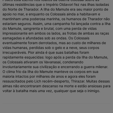
últimas resistências que o Império Oldavori fez nas ilhas isoladas
do Norte de Tharador. A Ilha do Mamute era seu maior ponto de
apoio no mar, e enquanto os Colossais ainda a habitavam e
mantinham uma poderosa marinha, os humanos de Tharador não
estariam seguros. Assim, uma campanha foi lançada contra a Ilha
do Mamute, sangrenta e brutal, com uma perda de vidas
impressionante em ambos os lados, as frotas de ambas as raças
esmagadas e afundadas sob as ondas. Os Colossais
eventualmente foram derrotados, mas ao custo de milhares de
vidas humanas, perdidas sob o gelo e a neve, seus corpos
irrecuperáveis. Pior ainda é que suas batalhas foram
rapidamente esquecidas: logo após a perda da Ilha do Mamute,
os Colossais ativaram os Vavanasai, condenando
involuntariamente sua civilização e encerrando a guerra milenar.
O clima frio da Ilha do Mamute manteve os corpos em sua
maioria intactos por milhares de anos e agora eles foram
ressuscitados pelo Lich recém-desperto, Thirazar. Muitas dessas
almas não encontraram descanso na morte e estão ansiosas para
voltar à batalha mais uma vez, qualquer que seja o inimigo.