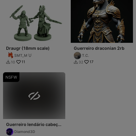
Draugr (18mm scale)
Guerreiro draconian 2rb
SMT_M 🦊
T.C.
11
17
10
32


NSFW

Guerreiro lendário cabeça
de dragão
Diamond3D