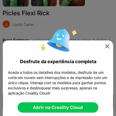
Picles Flexi Rick
Justin Carter
Print Settings
Adicionar
Brinquedos e Jogos
Outro




Adicionar configuração de impressão

Desfrute da experiência completa
Ganhar mais pontos
Aceda a todos os detalhes dos modelos, desfrute de um
corte em nuvem sem interrupções e de impressão com um
300
único clique. Interaja com os modelos para ganhar pontos

exclusivos e desbloquear mais surpresas, apenas na
aplicação Creality Cloud!
Comprar
Abrir na Creality Cloud