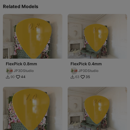
Related Models
FlexPick 0.8mm
FlexPick 0.4mm
JP3DStudio
JP3DStudio
44
35
90
63

