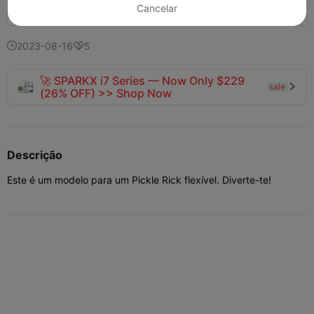
Cancelar
144
119
2


2023-08-16
5


🚀 SPARKX i7 Series — Now Only $229
sale

(26% OFF) >> Shop Now
Descrição
Este é um modelo para um Pickle Rick flexível. Diverte-te!