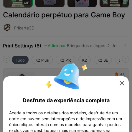
G
I
F
Calendário perpétuo para Game Boy
Frikarte3D
Print Settings (6)
Adicionar
Brinquedos e Jogos
Jogos de Tabuleiro e de Cartas



Tudo
K2 Plus
K2 Pro
K2
K2 SE
SPARKX
4.0

Camada de 0,2mm, 3 paredes, 15% de
preenchimento

09h 20m
1 plates
270.86g



Desfrute da experiência completa
5.0

Camada de 0,2mm, 3 paredes, 15% de
Aceda a todos os detalhes dos modelos, desfrute de um
preenchimento
corte em nuvem sem interrupções e de impressão com um
09h 30m
1 plates
268.62g



único clique. Interaja com os modelos para ganhar pontos
exclusivos e desbloquear mais surpresas, apenas na