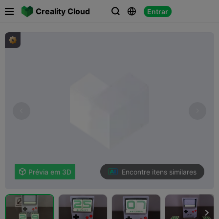

Creality Cloud
Entrar



Encontre itens similares

Prévia em 3D
