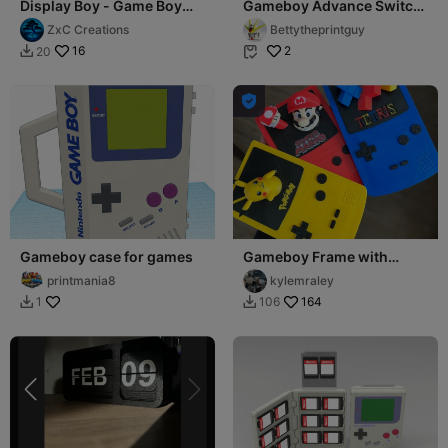
Display Boy - Game Boy
Gameboy Advance Switch
Style Display Stand
Game Storage
ZxC Creations
Bettytheprintguy
16
2
20



Gameboy case for games
Gameboy Frame with
Swappable Screens
printmania8
kylemraley
164
1
106

