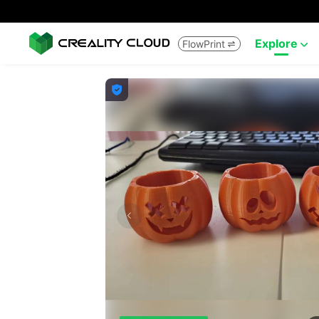
Explore
FlowPrint


