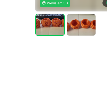

Prévia em 3D