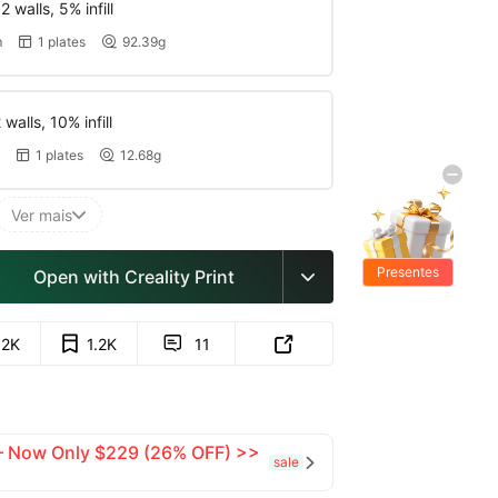
 walls, 5% infill
m
1 plates
92.39g


walls, 10% infill
1 plates
12.68g


Ver mais

Presentes
Open with Creality Print

Grátis
.2K
1.2K
11


 — Now Only $229 (26% OFF) >>
sale
