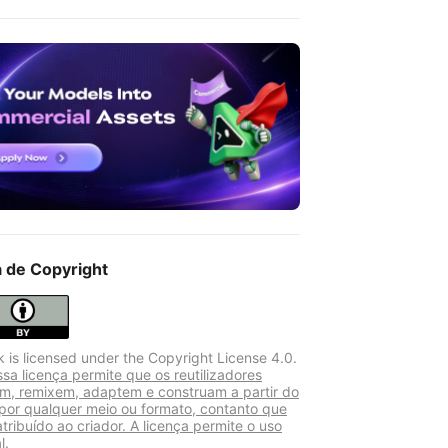
a de Copyright
k is licensed under the Copyright License 4.0.
sa licença permite que os reutilizadores
am, remixem, adaptem e construam a partir do
 por qualquer meio ou formato, contanto que
atribuído ao criador. A licença permite o uso
l.