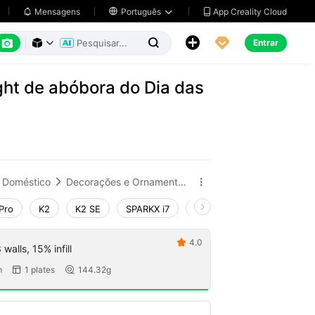
App Creality Cloud
Mensagens

Português






Entrar



ght de abóbora do Dia das
Doméstico
Decorações e Ornamentos para Casa


Pro
K2
K2 SE
SPARKX i7
Creality Hi
Ender-3 V4
4.0

walls, 15% infill
m
1 plates
144.32g

