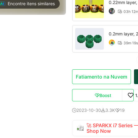
0.22mm layer, 2
Encontre itens similares
03h 12

0.2mm layer, 2 
39m 19s

Fatiamento na Nuvem
Boost
1

2023-10-30
3.3K
19



🚀 SPARKX i7 Series
Shop Now