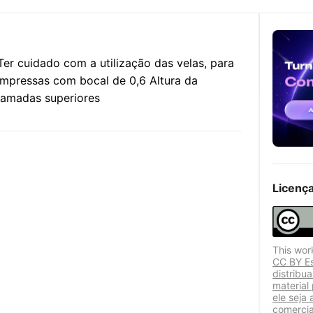
r cuidado com a utilização das velas, para
 Impressas com bocal de 0,6 Altura da
camadas superiores
Licenç
This wor
CC BY Es
distribu
material
ele seja 
comercia