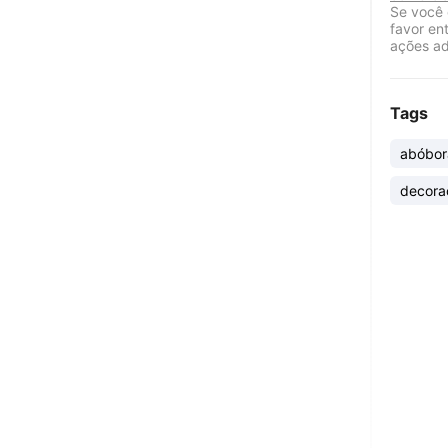
Se você 
favor en
ações ad
Tags
abóbor
decora