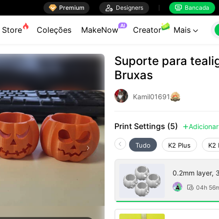

Premium

Designers
Bancada


AI
Store
Coleções
MakeNow
Creator
Mais

Suporte para teali
Bruxas
Kamil01691
Print Settings (5)
Adicionar

Tudo
K2 Plus
K2 
0.2mm layer, 3 
04h 56
