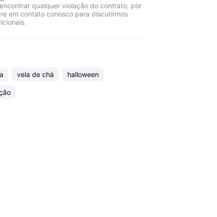
encontrar qualquer violação do contrato, por
tre em contato conosco para discutirmos
icionais.
a
vela de chá
halloween
ção