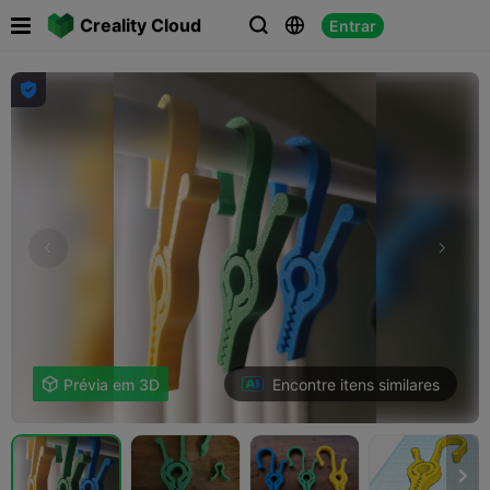

Creality Cloud
Entrar




Encontre itens similares

Prévia em 3D
