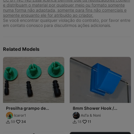
e distribuam o material por qualquer meio ou formato somente
numa forma não adaptada, somente para fins não comerciais e
somente enquanto ele for atribuído ao criador.
Se você encontrar qualquer violação do contrato, por favor entre
em contato conosco para discutirmos ações adicionais.
Related Models
Presilha grampo de
8mm Shower Hook /
travamento automático
Gancho Mampara 8mm
Icaror1
AsTa & Noni
10mm
34
11
59
18

