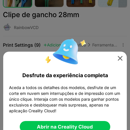
Clipe de gancho 28mm
RainbowVCD
Print Settings (9)
Adicionar
Doméstico
Ferramentas e Peças de Reposição




Tudo
K2 Plus
K2 Pro
K2
K2 SE
SPARKX
4.0

Desfrute da experiência completa
Camada de 0,2mm, 2 paredes, 15% de
preenchimento
45m 40s
1 plates
15.59g



Aceda a todos os detalhes dos modelos, desfrute de um
corte em nuvem sem interrupções e de impressão com um
único clique. Interaja com os modelos para ganhar pontos
exclusivos e desbloquear mais surpresas, apenas na
Camada de 0,2mm, 3 paredes, 15% de
aplicação Creality Cloud!
preenchimento
01h 19m
2 plates
31.71g



Abrir na Creality Cloud