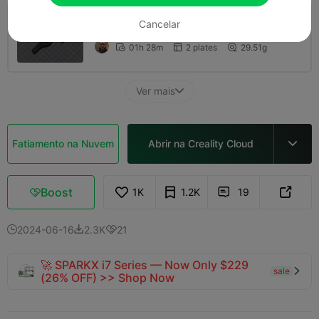
Cancelar
Camada de 0,2mm, 2 paredes, 15% de
preenchimento
01h 28m
2 plates
29.51g



Ver mais

Fatiamento na Nuvem
Abrir na Creality Cloud

Boost
1K
1.2K
19



2024-06-16
2.3K
21



🚀 SPARKX i7 Series — Now Only $229
sale

(26% OFF) >> Shop Now