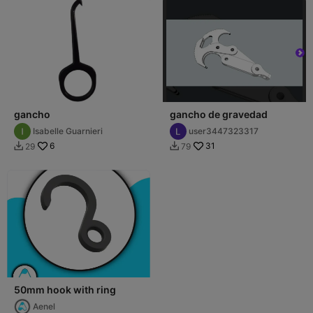
gancho
gancho de gravedad
Isabelle Guarnieri
user3447323317
6
31
29
79


50mm hook with ring
Aenel