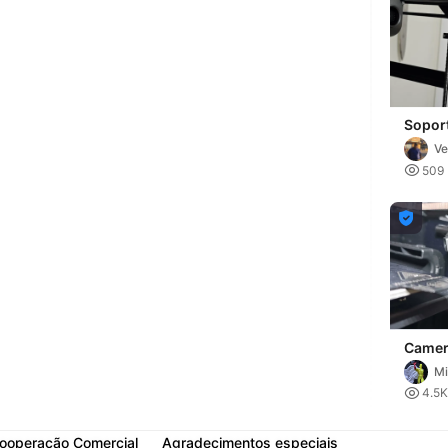
Sopor
se
Ve

509

Camer
Creali
Mi

4.5K
ooperação Comercial
Agradecimentos especiais