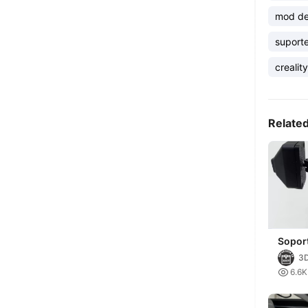
mod de
suporte
crealit
Relate
Sopor
K1 / K
3
(ARTI

6.6K