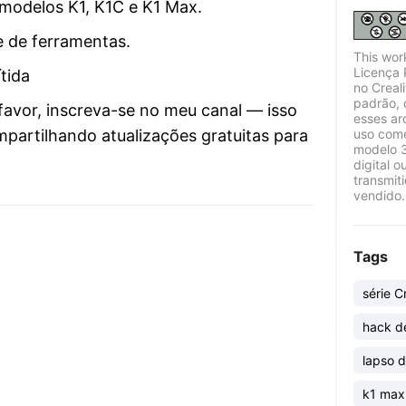
modelos K1, K1C e K1 Max.
e de ferramentas.
This wor
Licença 
tida
no Creal
padrão, 
favor, inscreva-se no meu canal — isso
esses ar
uso come
partilhando atualizações gratuitas para
modelo 3
digital o
transmit
vendido.
Tags
série C
hack d
lapso 
k1 max