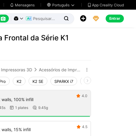
App Creality Cloud
Mensagens

Português






Entrar



 Frontal da Série K1
Impressoras 3D
Acessórios de Impressora 3D


Pro
K2
K2 SE
SPARKX i7
Creality Hi
Ender-3 V4
4.0

walls, 100% infill
45s
1 plates
9.45g


4.5

walls, 15% infill