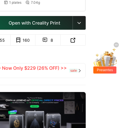
1 plates
7.04g


Open with Creality Print

155
160
8


 — Now Only $229 (26% OFF) >>
Presentes
sale

Grátis