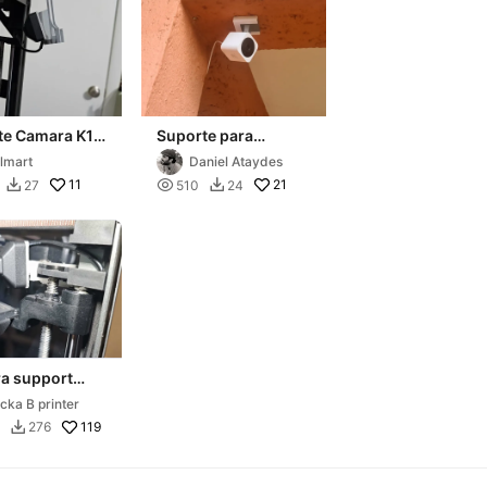
te Camara K1
Suporte para
câmera Positivo 2º
lmart
Daniel Ataydes
geração
11

21
27
510
24


a support
ty K1
cka B printer
119
276
