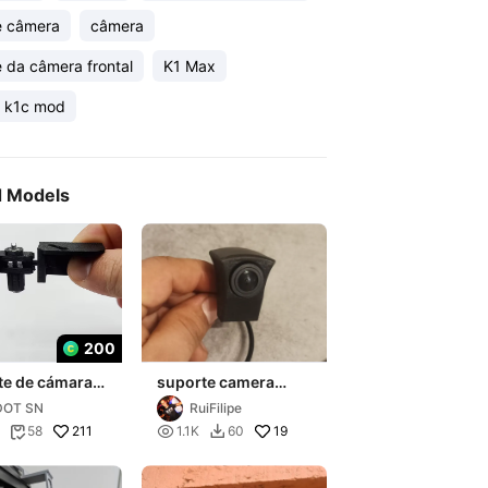
 câmera
câmera
 da câmera frontal
K1 Max
y k1c mod
d Models
200
te de cámara
suporte camera
1MAX / K1C
frontal para audi
DOT SN
RuiFilipe
CULADO)
211

19
58
1.1K
60

