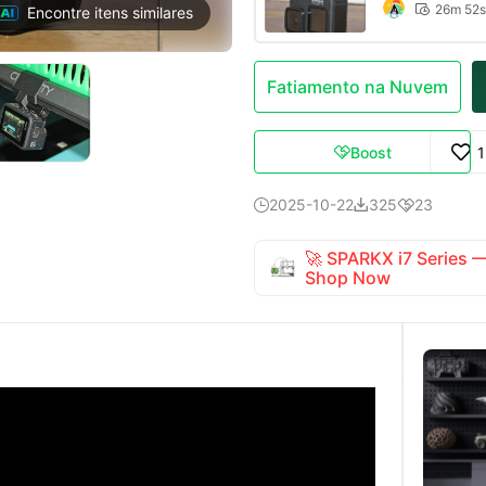
26m 52s

Encontre itens similares
Fatiamento na Nuvem
Boost

2025-10-22
325
23



🚀 SPARKX i7 Series
Shop Now