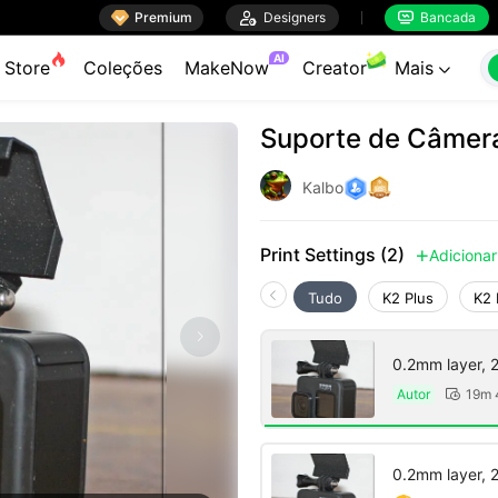

Premium

Designers
Bancada


AI
Store
Coleções
MakeNow
Creator
Mais

Suporte de Câmera
Kalbo
Print Settings (2)
Adicionar

Tudo
K2 Plus
K2 
0.2mm layer, 2 
Autor
19m 

0.2mm layer, 2 