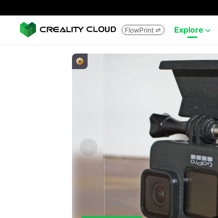
Explore
FlowPrint

