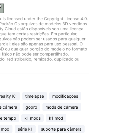
k is licensed under the Copyright License 4.0.
Padrão Os arquivos de modelos 3D vendidos
ity Cloud estão disponíveis sob uma licença
que tem certas restrições. Em particular,
quivos não podem ser usados para qualquer
rcial; eles são apenas para uso pessoal. O
D ou qualquer porção do modelo no formato
u físico não pode ser compartilhado,
ido, redistribuído, remixado, duplicado ou
reality K1
timelapse
modificações
e câmera
gopro
mods de câmera
de tempo
k1 mods
k1 mod
 mod
série k1
suporte para câmera