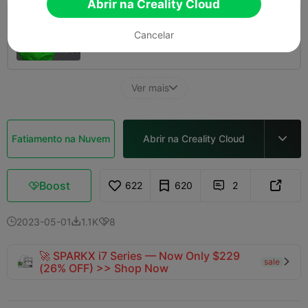
Abrir na Creality Cloud
0.2mm layer, 2 walls, 10 infill
Cancelar
01h 13m
1 plates
36.86g



Ver mais

Fatiamento na Nuvem
Abrir na Creality Cloud

Boost
622
620
2



2023-05-01
1.1K
8



🚀 SPARKX i7 Series — Now Only $229
sale

(26% OFF) >> Shop Now