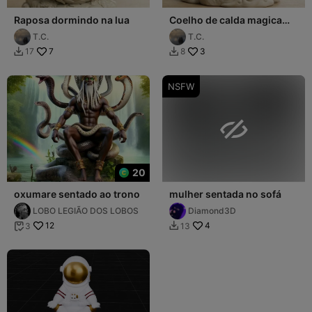
Raposa dormindo na lua
Coelho de calda magica
Dormindo na Lua
T.C.
T.C.
7
3
17
8


NSFW

20
oxumare sentado ao trono
mulher sentada no sofá
LOBO LEGIÃO DOS LOBOS
Diamond3D
12
4
3
13

