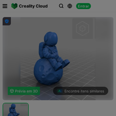

Creality Cloud
Entrar




Encontre itens similares

Prévia em 3D