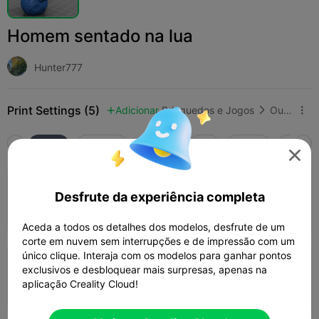
Homem sentado na lua
Hunter777
Print Settings (5)
Adicionar
Brinquedos e Jogos
Outro



Tudo
K2 Plus
K2 Pro
K2
K2 SE
SPARKX

4.0

0.2mm layer, 2 walls, 15% infill
Desfrute da experiência completa
44m 14s
1 plates
8.39g



Aceda a todos os detalhes dos modelos, desfrute de um
corte em nuvem sem interrupções e de impressão com um
único clique. Interaja com os modelos para ganhar pontos
0.08mm layer, 2 walls, 15% infill
exclusivos e desbloquear mais surpresas, apenas na
aplicação Creality Cloud!
01h 13m
1 plates
8.18g


