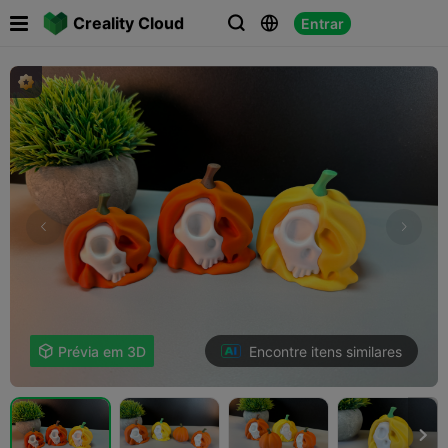

Creality Cloud
Entrar



Encontre itens similares

Prévia em 3D
