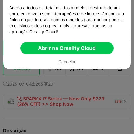
Aceda a todos os detalhes dos modelos, desfrute de um
Camada 0,2mm, 2 paredes, 15%
corte em nuvem sem interrupções e de impressão com um
preenchimento
único clique. Interaja com os modelos para ganhar pontos
01h 55m
1 plates
71.39g



exclusivos e desbloquear mais surpresas, apenas na
aplicação Creality Cloud!
Abrir na Creality Cloud
Fatiamento na Nuvem
Abrir na Creality Cloud

Cancelar
Boost
153
156
3



2025-07-04
265
20



🚀 SPARKX i7 Series — Now Only $229
sale

(26% OFF) >> Shop Now
Descrição