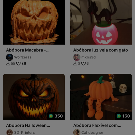
Abóbora Macabra -
Abóbora luz vela com gato
Hallowen
Wolfzeraz
mkbs3d
36
6
55
8


350
150
Abobora Halloween
Abóbora Flexível com
Assustadora Dia Das
Pernas Articuladas para
3D_Printers
Cahdesigner
Bruxas
Impressão 3D