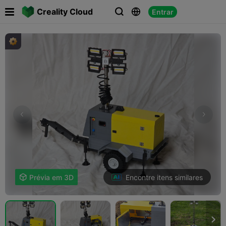

Creality Cloud
Entrar



Encontre itens similares

Prévia em 3D
