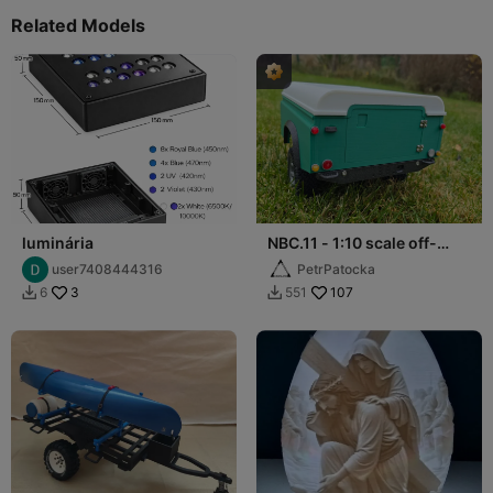
Related Models
luminária
NBC.11 - 1:10 scale off-
road trailer (Defender 90)
user7408444316
PetrPatocka
3
107
6
551

