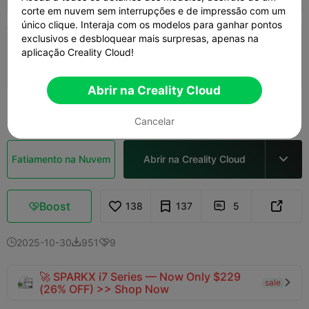
corte em nuvem sem interrupções e de impressão com um
único clique. Interaja com os modelos para ganhar pontos
exclusivos e desbloquear mais surpresas, apenas na
A body - 0.2mm layer, 2 walls, 15% infill
aplicação Creality Cloud!
Autor
12h 35m
8 plates
343.24g



Abrir na Creality Cloud
Ver mais

Cancelar
Fatiamento na Nuvem
Abrir na Creality Cloud

Boost
138
137
5



2025-10-30
951
9



🚀 SPARKX i7 Series — Now Only $229
sale

(26% OFF) >> Shop Now