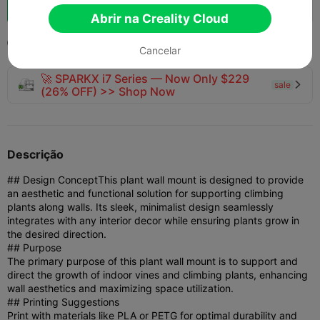
Boost
133
161



Abrir na Creality Cloud
2025-04-25
144
3



Cancelar
🚀 SPARKX i7 Series — Now Only $229
sale

(26% OFF) >> Shop Now
Descrição
## Design Concept
This plant wall mount is designed to provide
an aesthetic and functional solution for supporting climbing
plants along walls. Its sleek, minimalist design seamlessly
integrates with any interior decor while ensuring plants grow in
the desired direction.
## Purpose
The primary purpose of this plant wall mount is to support and
direct the growth of indoor vines and climbing plants, enhancing
wall aesthetics and maximizing space utilization.
## Printing Suggestions
Print with materials like PLA or PETG for optimal durability and