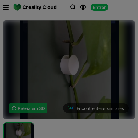

Creality Cloud
Entrar



Encontre itens similares

Prévia em 3D