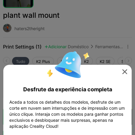
plant wall mount
haters2theright
Print Settings (1)
Adicionar
Doméstico
Ferramentas e Peças de Reposição



Tudo
K2 Plus
K2 Pro
K2
K2 SE
SPARKX

0.2mm layer, 2 walls, 15% infill
Desfrute da experiência completa
09m 27s
1 plates
2.35g



Aceda a todos os detalhes dos modelos, desfrute de um
corte em nuvem sem interrupções e de impressão com um
único clique. Interaja com os modelos para ganhar pontos
Fatiamento na Nuvem
Abrir na Creality Cloud

exclusivos e desbloquear mais surpresas, apenas na
aplicação Creality Cloud!