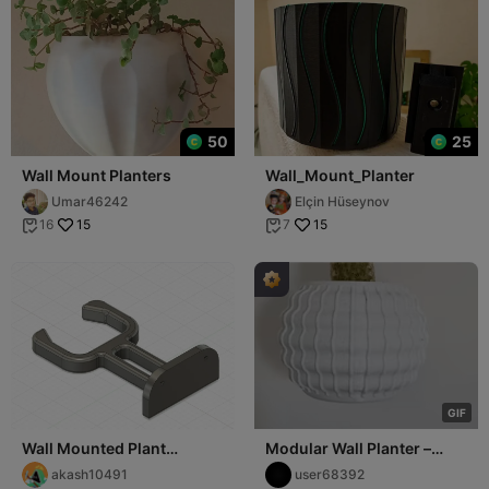
50
25
Wall Mount Planters
Wall_Mount_Planter
Umar46242
Elçin Hüseynov
15
15
16
7


G
I
F
Wall Mounted Plant
Modular Wall Planter –
Support
Secure Mounting and Easy
akash10491
user68392
Fit