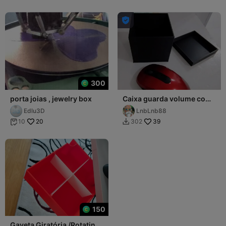

300
porta joias , jewelry box
Caixa guarda volume com
tampa
Edlu3D
LnbLnb88
20
39
10
302


150
Gaveta Giratória /Rotating