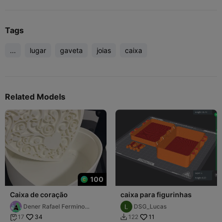
Tags
...
lugar
gaveta
joias
caixa
Related Models
100
Caixa de coração
caixa para figurinhas
Dener Rafael Fermino
DSG_Lucas
Henz
34
11
17
122

