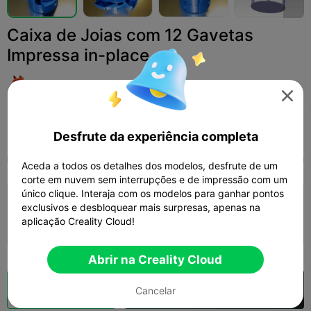
Caixa de Joias com 12 Gavetas
Impressa in-place
SMT_M 🦊

Print Settings (1)
Adicionar
Moda
Joias e Acessórios



Desfrute da experiência completa
Tudo
K2 Plus
K2 Pro
K2
K2 SE
SPARKX
Aceda a todos os detalhes dos modelos, desfrute de um
corte em nuvem sem interrupções e de impressão com um
único clique. Interaja com os modelos para ganhar pontos
camada de 0,2 mm, 2 paredes, 15% de
exclusivos e desbloquear mais surpresas, apenas na
preenchimento
aplicação Creality Cloud!
10h 56m
2 plates
148.20g



Abrir na Creality Cloud
Fatiamento na Nuvem
Abrir na Creality Cloud
Cancelar
