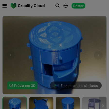

Creality Cloud
Entrar



Encontre itens similares

Prévia em 3D
