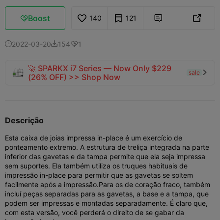
Boost
140
121



2022-03-20
154
1



🚀 SPARKX i7 Series — Now Only $229
sale

(26% OFF) >> Shop Now
Descrição
Esta caixa de joias impressa in-place é um exercício de
ponteamento extremo. A estrutura de treliça integrada na parte
inferior das gavetas e da tampa permite que ela seja impressa
sem suportes. Ela também utiliza os truques habituais de
impressão in-place para permitir que as gavetas se soltem
facilmente após a impressão.
Para os de coração fraco, também
incluí peças separadas para as gavetas, a base e a tampa, que
podem ser impressas e montadas separadamente. É claro que,
com esta versão, você perderá o direito de se gabar da