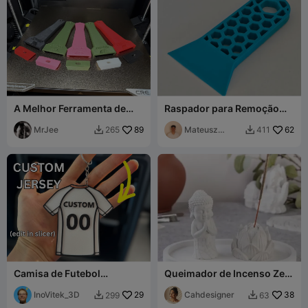
A Melhor Ferramenta de
Raspador para Remoção
Raspagem
Segura de Impressão |
MrJee
89
Espátula Anti-riscos
Mateusz
62
265
411


Tokarz
Camisa de Futebol
Queimador de Incenso Zen
Personalizável
Trio: Estátua do Buda Bebê
InoVitek_3D
29
e Flor de Lótus
Cahdesigner
38
299
63

