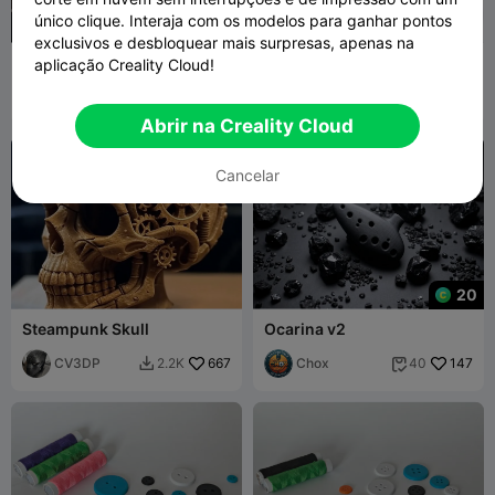
único clique. Interaja com os modelos para ganhar pontos
exclusivos e desbloquear mais surpresas, apenas na
Acessório de luz de 1 e 4
Groot Furioso
aplicação Creality Cloud!
cores em PETG para
Creality HI
Flow_GsG
135
Marjers
686
454
3.1K


Abrir na Creality Cloud
Cancelar
20
Steampunk Skull
Ocarina v2
CV3DP
667
Chox
147
2.2K
40

