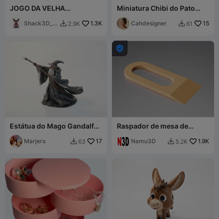
JOGO DA VELHA
Miniatura Chibi do Pato
(IMPRESSÃO INTEGRADA)
Bravo - Fofo e Rabugento
Shack3D_p
1.3K
Cahdesigner
15
2.9K
61


rint

Estátua do Mago Gandalf
Raspador de mesa de
de O Senhor dos Anéis para
impressão
Impressão 3D
Marjers
17
Namu3D
1.9K
63
5.2K

