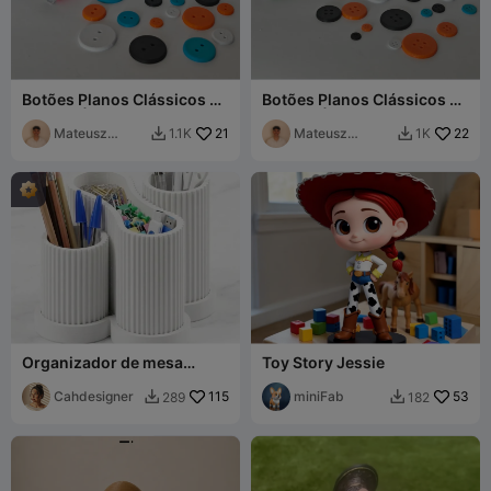
Botões Planos Clássicos de
Botões Planos Clássicos de
2 Furos | 18 Tamanhos
4 Furos | 18 Tamanhos (12L
Mateusz
21
a 40L)
Mateusz
22
1.1K
1K


Tokarz
Tokarz
Organizador de mesa
Toy Story Jessie
modular em estilo
"canelado"
Cahdesigner
115
miniFab
53
289
182

