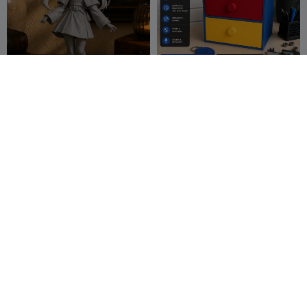
Estátua da Frieren de
Regal Ausziehbar
Cabelos Flutuantes
Rabbit Workshop
9
AlphaPrint3D
3
29
41


Mini Chihuahua –
Escultura de Rosa em
Impressão Rápida
Coração e Letreiro
Totalmente Detalhada
FlowDesigned
29
Cahdesigner
27
150
121

