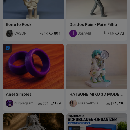
Bone to Rock
Dia dos Pais - Pai e Filho
CV3DP
804
JoshM8
73
2K
359



Anel Simples
HATSUNE MIKU 3D MODEL
ANIME FIGURE 3D
nurplegasm
139
PRINTING STL [FREE]
Elizabeth3D
16
771
17

