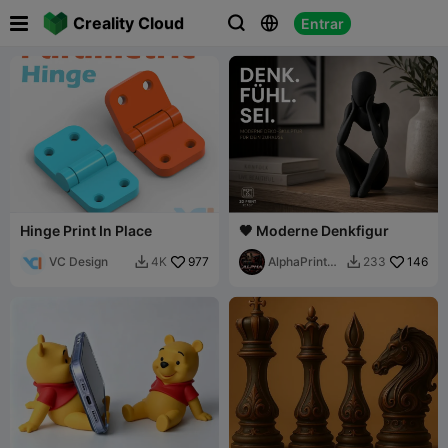

Creality Cloud
Entrar



Hinge Print In Place
🖤 Moderne Denkfigur
VC Design
977
AlphaPrint3
146
4K
233


D