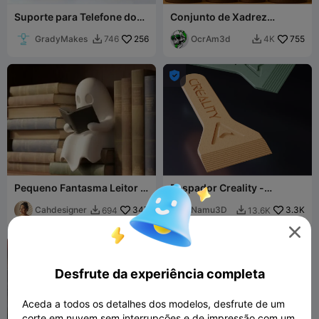
Suporte para Telefone do
Conjunto de Xadrez
Winnie the Pooh
Moderno
GradyMakes
256
OcrAm3d
755
746
4K



Pequeno Fantasma Leitor -
Raspador Creality -
Decoração de Halloween
raspador de mesa de
Cahdesigner
347
impressão
Namu3D
3.3K
694
13.6K




Desfrute da experiência completa
Aceda a todos os detalhes dos modelos, desfrute de um
corte em nuvem sem interrupções e de impressão com um