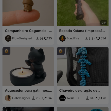
G
I
F
Companheiro Cogumelo –
Espada Katana (impressão
Impressão Rápida de Mini
in place)
Modelo
FlowDesigned
25
BondFire
554
91
3.3K


Aquecedor para gatinhos:
Chaveiro de dragão de
Suporte para vela
cristal articulado 008 -
Cahdesigner
134
Impressão direta
Torua3D
478
268
648

