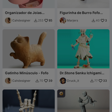
Organizador de Joias
Figurinha de Burro Fofo
Giratório Minimalista
Animal Chibi para
Cahdesigner
85
Impressão 3D
Marjers
3
253
40


Gatinho Minúsculo - Fofo
Dr.Stone Senku Ichigami
Figura de Anime
Cahdesigner
39
Druck_it
33
70
77

