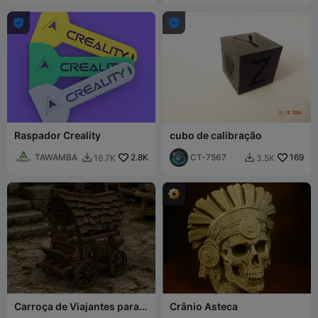


Raspador Creality
cubo de calibração
TAWAMBA
2.8K
CT-7567
169
16.7K
3.5K


Carroça de Viajantes para
Crânio Asteca
DnD