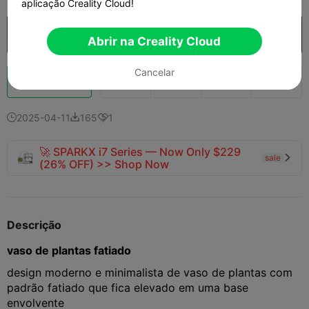
aplicação Creality Cloud!
Abrir na Creality Cloud

Abrir na Creality Cloud
Cancelar
Boost
150
137
2



2025-04-11
165
1



🚀 SPARKX i7 Series — Now Only $229
sale

(26% OFF) >> Shop Now
Descrição
vaso de plantas fatiado
design moderno e minimalista de vaso de plantas com
padrão fatiado que fica elevado em uma base
envolvente