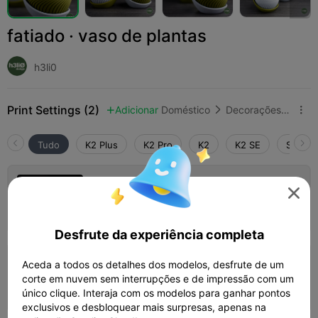
fatiado · vaso de plantas
h3li0
Print Settings (2)
Adicionar
Doméstico
Decorações e Ornamentos para Casa



Tudo
K2 Plus
K2 Pro
K2
K2 SE
SPARKX
camada de 0,2mm, 2 paredes, 10% de

preenchimento
Autor
03h 38m
2 plates
127.56g



Desfrute da experiência completa
4.0

Aceda a todos os detalhes dos modelos, desfrute de um
camada de 0,2mm, 2 paredes, 10% de
preenchimento
corte em nuvem sem interrupções e de impressão com um
03h 32m
2 plates
128.21g



único clique. Interaja com os modelos para ganhar pontos
exclusivos e desbloquear mais surpresas, apenas na