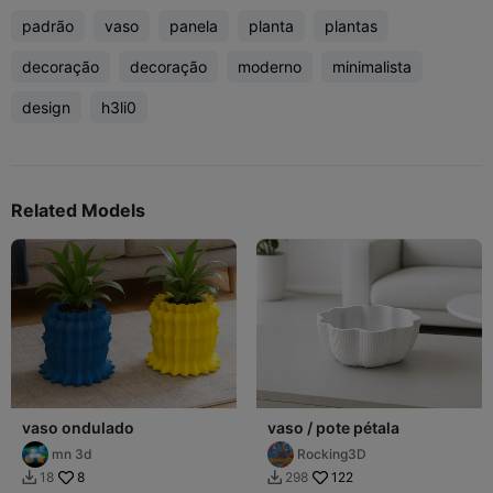
padrão
vaso
panela
planta
plantas
decoração
decoração
moderno
minimalista
design
h3li0
Related Models
vaso ondulado
vaso / pote pétala
mn 3d
Rocking3D
8
122
18
298

