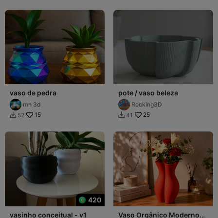
vaso de pedra
pote / vaso beleza
mn 3d
Rocking3D
15
25
52
41


420
vasinho conceitual - v1
Vaso Orgânico Moderno