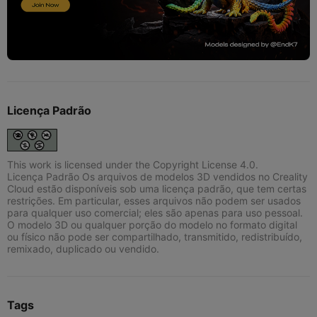
Licença Padrão
This work is licensed under the Copyright License 4.0.
Licença Padrão Os arquivos de modelos 3D vendidos no Creality
Cloud estão disponíveis sob uma licença padrão, que tem certas
restrições. Em particular, esses arquivos não podem ser usados
para qualquer uso comercial; eles são apenas para uso pessoal.
O modelo 3D ou qualquer porção do modelo no formato digital
ou físico não pode ser compartilhado, transmitido, redistribuído,
remixado, duplicado ou vendido.
Tags