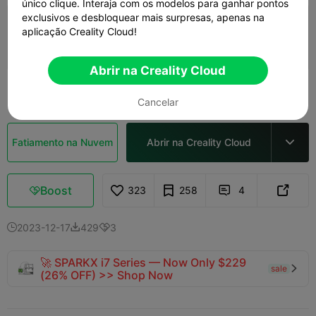
único clique. Interaja com os modelos para ganhar pontos
exclusivos e desbloquear mais surpresas, apenas na
Camada de 0,2 mm, 2 paredes, 15% de
aplicação Creality Cloud!
preenchimento
06h 32m
1 plates
209.29g



Abrir na Creality Cloud
Ver mais

Cancelar
Fatiamento na Nuvem
Abrir na Creality Cloud

Boost
323
258
4



2023-12-17
429
3



🚀 SPARKX i7 Series — Now Only $229
sale

(26% OFF) >> Shop Now