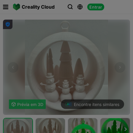

Creality Cloud
Entrar




Encontre itens similares

Prévia em 3D
