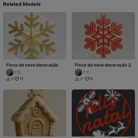
Related Models
Floco de neve decoração
Floco de neve decoração 2
T.C.
T.C.
11
9
8
21

