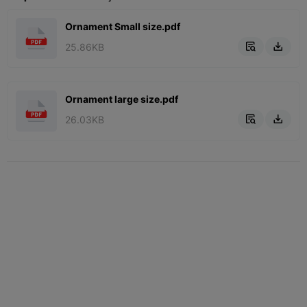
Ornament Small size.pdf
25.86KB


Ornament large size.pdf
26.03KB

