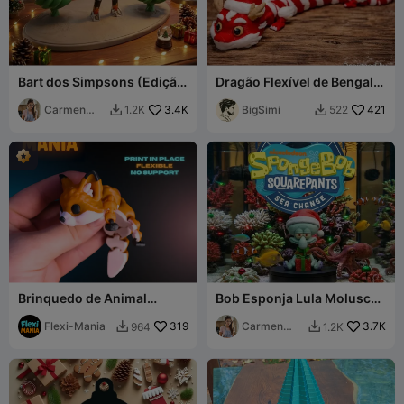
Bart dos Simpsons (Edição
Dragão Flexível de Bengala
Natal x Fortnite)
Doce
Carmen
3.4K
BigSimi
421
1.2K
522


Chan
Brinquedo de Animal
Bob Esponja Lula Molusco
Imprimível Totalmente
(Edição de Natal)
Articulado Flexi Fox
Flexi-Mania
319
Carmen
3.7K
964
1.2K


Chan