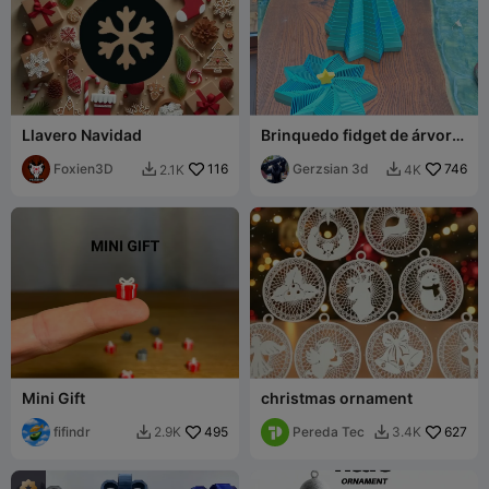
Llavero Navidad
Brinquedo fidget de árvore
de Natal
Foxien3D
116
Gerzsian 3d
746
2.1K
4K


Mini Gift
christmas ornament
fifindr
495
Pereda Tec
627
2.9K
3.4K

