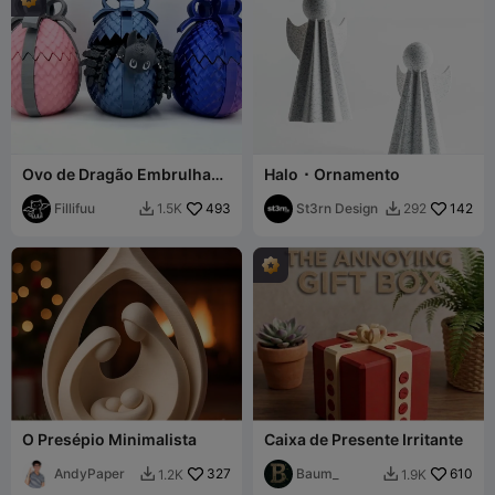
Ovo de Dragão Embrulhado
Halo ⬝ Ornamento
para Presente
Fillifuu
493
St3rn Design
142
1.5K
292


O Presépio Minimalista
Caixa de Presente Irritante
AndyPaper
327
Baum_
610
1.2K
1.9K

