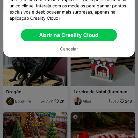
único clique. Interaja com os modelos para ganhar pontos
exclusivos e desbloquear mais surpresas, apenas na
Pirâmide de Natal
Llavero Navidad
aplicação Creality Cloud!
iluminada
3D_Druck_er
1.1K
Foxien3D
123
4K
2.1K


Abrir na Creality Cloud
Cancelar
Dragão
Lareira de Natal (iluminada)
// Lareira de Natal
BondFire
2K
(iluminada)
Allpa
248
7.7K
816

