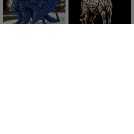
Dragão de cristal
Cavalo2026
BondFire
161
AleksNT
120
404
336


Enfeite de Natal
tigela • natal 2025
Spark
136
h3li0
165
165
444


Poznań