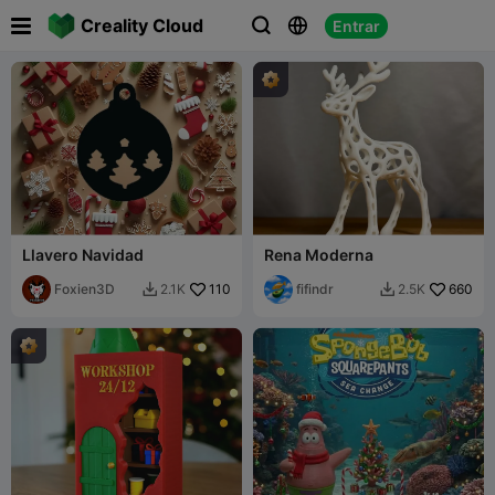

Creality Cloud
Entrar



Llavero Navidad
Rena Moderna
Foxien3D
110
fifindr
660
2.1K
2.5K

