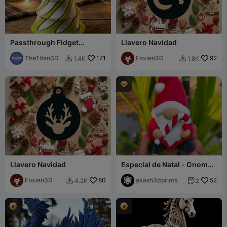
Passthrough Fidget
Llavero Navidad
Christmas Tree
TheTitan3D
171
Foxien3D
92
1.4K
1.8K



Llavero Navidad
Especial de Natal - Gnomo (
Bengala de Doce )
Foxien3D
80
akash3dprints
52
4.2K
2

