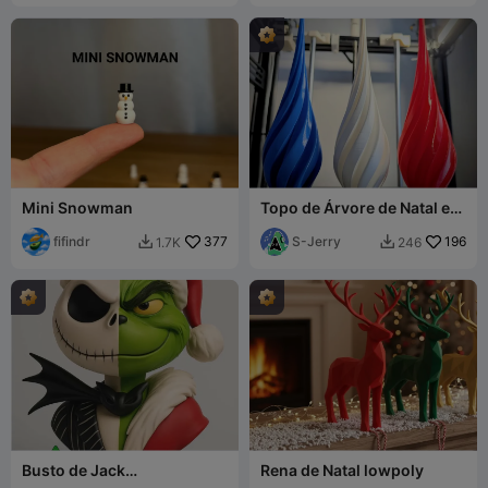
Mini Snowman
Topo de Árvore de Natal em
Espiral (Modo Vaso)
fifindr
377
S-Jerry
196
1.7K
246


Busto de Jack
Rena de Natal lowpoly
Skellington/Grinch O