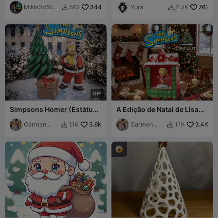
Estranho Mundo de Jack
Millin3dStud
344
Yura
761
562
2.3K


io
G
I
F
Simpsons Homer (Estátua
A Edição de Natal de Lisa
de Caixa de Presente de
dos Simpsons
Natal)
Carmen
3.6K
Carmen
3.4K
1.1K
1.1K


Chan
Chan