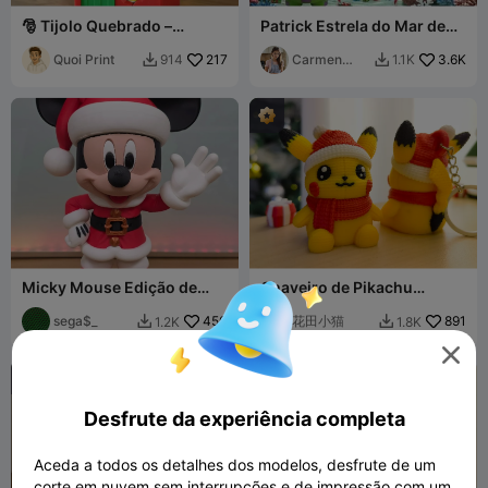
🎅 Tijolo Quebrado –
Patrick Estrela do Mar de
Oficina do Papai Noel (24
Bob Esponja (Versão de
de dezembro)
Quoi Print
217
Natal)
Carmen
3.6K
914
1.1K


Chan
Micky Mouse Edição de
Chaveiro de Pikachu
Natal
Fofo【Tricotado】
sega$_
450
花田小猫
891
1.2K
1.8K



Desfrute da experiência completa
Aceda a todos os detalhes dos modelos, desfrute de um
corte em nuvem sem interrupções e de impressão com um