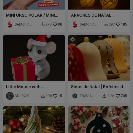
MINI URSO POLAR / MINI
ÁRVORES DE NATAL
FIGURA NATALINA
ABSTRATAS EM ESPIRAL /
Sektor 7
96
VELA LED
Sektor 7
185
278
297


Studios
Studios
Little Mouse with
Sinos de Natal | Enfeites de
Christmas Gift
Natal
3D-ROK
15
ERAVIA
795
108
2.2K

