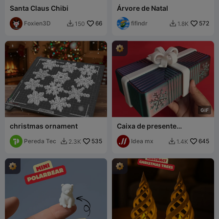
Santa Claus Chibi
Árvore de Natal
Foxien3D
66
fifindr
572
150
1.8K


G
I
F
christmas ornament
Caixa de presente
mecânica V2
Pereda Tec
535
Idea mx
645
2.3K
1.4K

