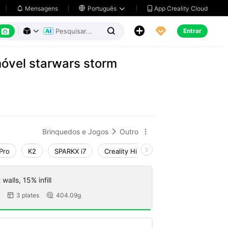
App Creality Cloud
Mensagens

Português






Entrar



móvel starwars storm
Brinquedos e Jogos
Outro


Pro
K2
SPARKX i7
Creality Hi
K1 Max 2025_CFS-C
walls, 15% infill
3 plates
404.09g

