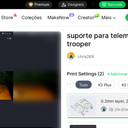

Premium

Designers
Bancada


AI
Store
Coleções
MakeNow
Creator
Mais

suporte para tele
trooper
chris269
Print Settings (2)
Adicionar

Tudo
K2 Plus
K2 
0.2mm layer, 2 
21h 57m
