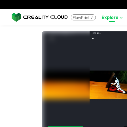
Explore
FlowPrint

