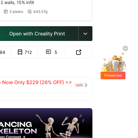
 walls, 15% infill
3 plates
445.57g


Open with Creality Print

94
712
5


Presentes
 — Now Only $229 (26% OFF) >>
Grátis
sale
