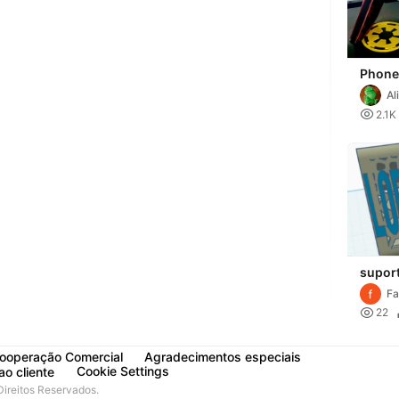
Phone
Wars 
Al
Troop

2.1K
suport
telem
Fa

22
ooperação Comercial
Agradecimentos especiais
Cookie Settings
ao cliente
reitos Reservados.