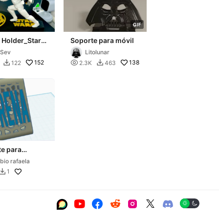
G
I
F
 Holder_Star
Soporte para móvil
Storm
iSev
Litolunar
er_Remix
152

138
122
2.3K
463


e para
ovel
bio rafaela
1






