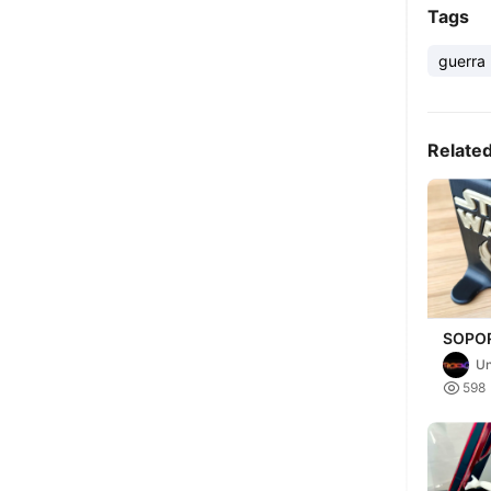
Tags
guerra 
Relate
SOPO
STAR
Un

598