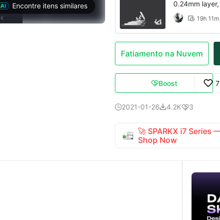
0.24mm layer, 2
Encontre itens similares
19h 11m

Fatiamento na Nuvem
Boost
7

2021-01-26
4.2K
3



🚀 SPARKX i7 Series
Shop Now