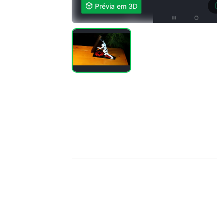

Prévia em 3D