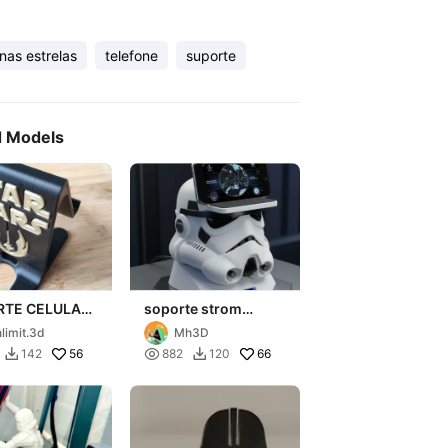
nas estrelas
telefone
suporte
d Models
RTE CELULAR
soporte strom
 WARS
trooper
limit.3d
Mh3D
56

66
142
882
120

