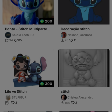
200
Ponto - Stitch Multipartes
Decoração stitch
e Multicolorido
Studio Tech 3D
Nelinho_Cardoso
85
11
34
20


300
Lilo ve Stitch
stitch
STLFİGUR
Cristea Alexandru
3
2
105

