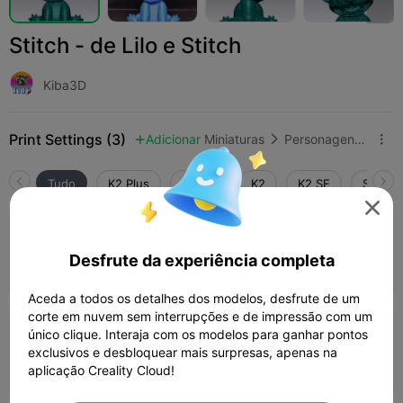
Stitch - de Lilo e Stitch
Kiba3D
Print Settings (3)
Adicionar
Miniaturas
Personagens e Criaturas



Tudo
K2 Plus
K2 Pro
K2
K2 SE
SPARKX

4.0

Camada de 0,2 mm, 3 paredes, 15% de
preenchimento
Desfrute da experiência completa
01h 28m
1 plates
30.72g



Aceda a todos os detalhes dos modelos, desfrute de um
corte em nuvem sem interrupções e de impressão com um
único clique. Interaja com os modelos para ganhar pontos
Camada de 0,2 mm, 3 paredes, 15% de
preenchimento
exclusivos e desbloquear mais surpresas, apenas na
43m 56s
1 plates
14.58g



aplicação Creality Cloud!