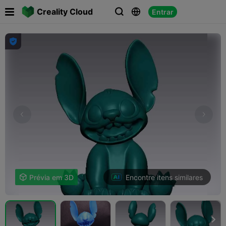

Creality Cloud
Entrar




Encontre itens similares

Prévia em 3D
