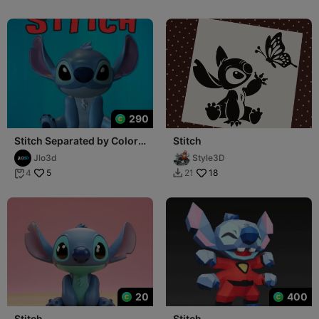
290
Stitch Separated by Colors
Stitch
- STL File
Jlo3d
Style3D
5
18
4
21


20
400
Stitch
Stitch