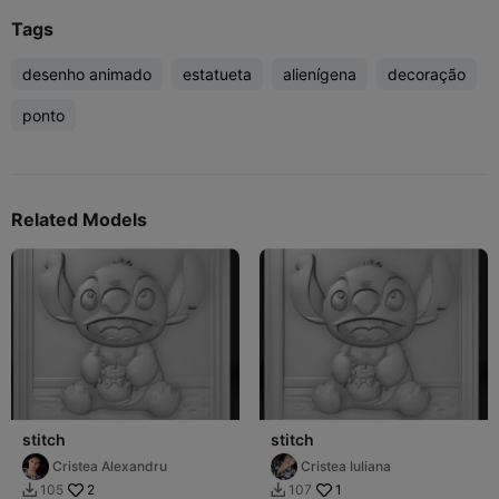
Tags
desenho animado
estatueta
alienígena
decoração
ponto
Related Models
stitch
stitch
Cristea Alexandru
Cristea Iuliana
2
1
105
107

