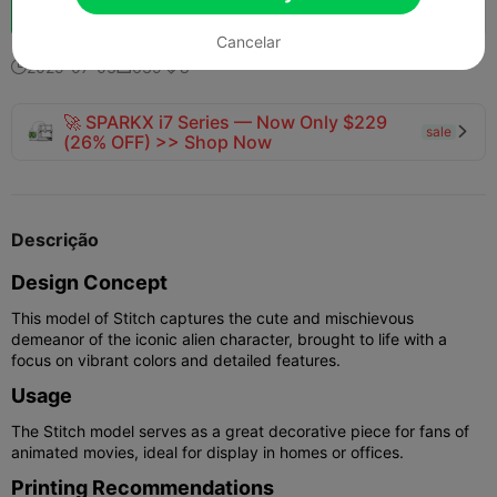
Boost
138
136
1



Cancelar
2025-07-03
639
8



🚀 SPARKX i7 Series — Now Only $229
sale

(26% OFF) >> Shop Now
Descrição
Design Concept
This model of Stitch captures the cute and mischievous
demeanor of the iconic alien character, brought to life with a
focus on vibrant colors and detailed features.
Usage
The Stitch model serves as a great decorative piece for fans of
animated movies, ideal for display in homes or offices.
Printing Recommendations