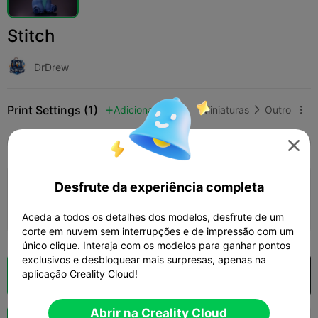
Stitch
DrDrew
Print Settings (1)
Adicionar
Miniaturas
Outro



Tudo
K2 Plus
K2 Pro
K2
K2 SE
SPARKX

Desfrute da experiência completa
0.2mm layer, 2 walls, 15% infill
Autor
36m 43s
1 plates
5.20g



Aceda a todos os detalhes dos modelos, desfrute de um
corte em nuvem sem interrupções e de impressão com um
único clique. Interaja com os modelos para ganhar pontos
exclusivos e desbloquear mais surpresas, apenas na
aplicação Creality Cloud!
Fatiamento na Nuvem
Abrir na Creality Cloud

Abrir na Creality Cloud