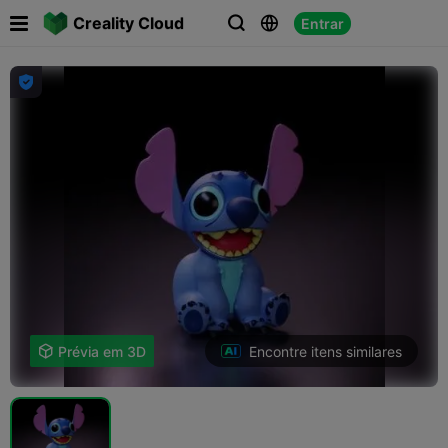

Creality Cloud
Entrar




Encontre itens similares

Prévia em 3D