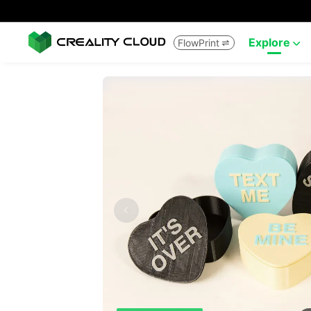
Explore
FlowPrint

