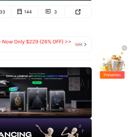
133
144
3


 — Now Only $229 (26% OFF) >>
sale

Presentes
Grátis