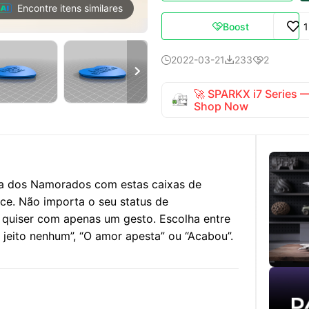
Encontre itens similares
Boost

2022-03-21
233
2




🚀 SPARKX i7 Series
Shop Now
ia dos Namorados com estas caixas de
ce. Não importa o seu status de
 quiser com apenas um gesto. Escolha entre
jeito nenhum”, “O amor apesta” ou “Acabou”.