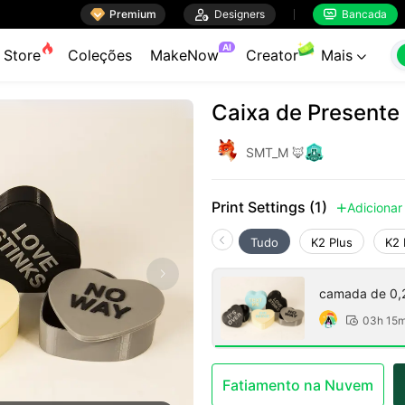

Premium

Designers
Bancada


AI
Store
Coleções
MakeNow
Creator
Mais

Caixa de Presente
SMT_M 🦊
Print Settings (1)
Adicionar

Tudo
K2 Plus
K2 
camada de 0,
03h 15

Fatiamento na Nuvem