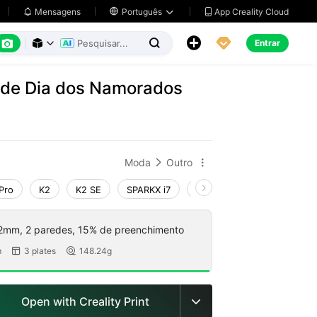
App Creality Cloud
Mensagens

Português






Entrar



 de Dia dos Namorados
Moda
Outro


Pro
K2
K2 SE
SPARKX i7
Creality Hi
Ender-3 V4
2mm, 2 paredes, 15% de preenchimento
m
3 plates
148.24g


Open with Creality Print
