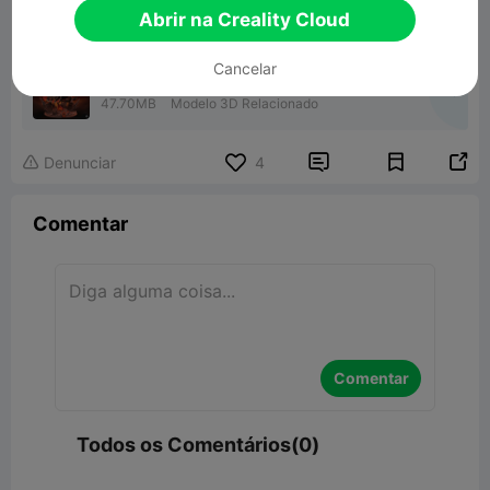
Abrir na Creality Cloud
Cancelar
Metal Santa
47.70MB
Modelo 3D Relacionado


Denunciar
4

Comentar
Comentar
Todos os Comentários(0)