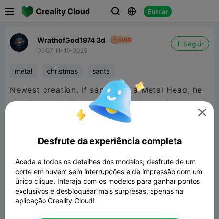

Creality Cloud
Entrar



WrathofGod1974 3d
Seguir
09:07 11-19-2025
metal
christmas
santa
Newest creation. If santa was a Metal Head, he
may just took like this.. Here is Metal Santa.

Desfrute da experiência completa
Aceda a todos os detalhes dos modelos, desfrute de um
corte em nuvem sem interrupções e de impressão com um
único clique. Interaja com os modelos para ganhar pontos
exclusivos e desbloquear mais surpresas, apenas na
aplicação Creality Cloud!