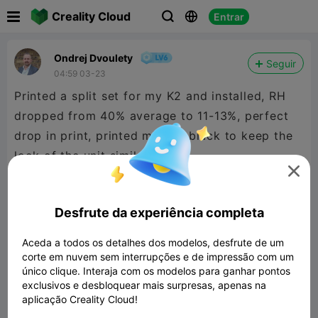

Creality Cloud
Entrar



Ondrej Dvoulety
Seguir
04:59 03-23
Printed a split set for my K2 and installed, RH
dropped from 40% average to 11-13%, perfect
drop in print, printed mine in black to keep the
look of the unit similar

Desfrute da experiência completa
Aceda a todos os detalhes dos modelos, desfrute de um
corte em nuvem sem interrupções e de impressão com um
único clique. Interaja com os modelos para ganhar pontos
exclusivos e desbloquear mais surpresas, apenas na
aplicação Creality Cloud!