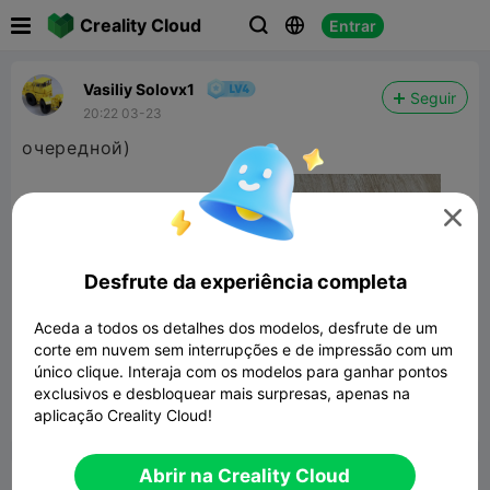

Creality Cloud
Entrar



Vasiliy Solovx1
Seguir
20:22 03-23
очередной)

Desfrute da experiência completa
Aceda a todos os detalhes dos modelos, desfrute de um
corte em nuvem sem interrupções e de impressão com um
único clique. Interaja com os modelos para ganhar pontos
exclusivos e desbloquear mais surpresas, apenas na
aplicação Creality Cloud!


Denunciar
3

Abrir na Creality Cloud
Comentar