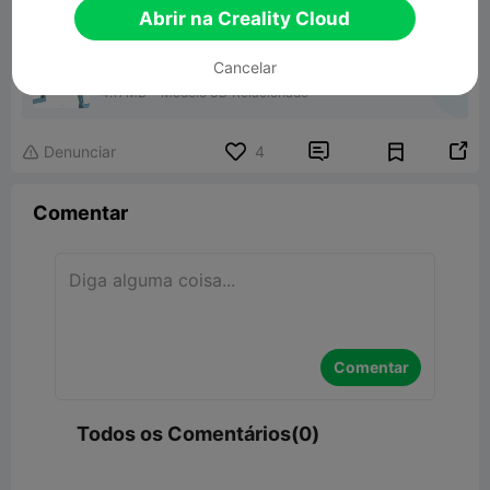
Abrir na Creality Cloud
Cancelar
k1 top spool holder
4.17MB
Modelo 3D Relacionado


Denunciar
4

Comentar
Comentar
Todos os Comentários(0)