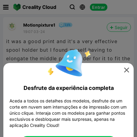

Creality Cloud
Entrar



Motionpixture1
Seguir
19:07 03-24
it was a good print and it's a very effective
spool holder but I found myself having to
elongate the middle part in order for it to fit the
way I wanted it to.. it was printed in a tricolor

gradient PLA
Desfrute da experiência completa
Aceda a todos os detalhes dos modelos, desfrute de um
corte em nuvem sem interrupções e de impressão com um
único clique. Interaja com os modelos para ganhar pontos
exclusivos e desbloquear mais surpresas, apenas na
aplicação Creality Cloud!