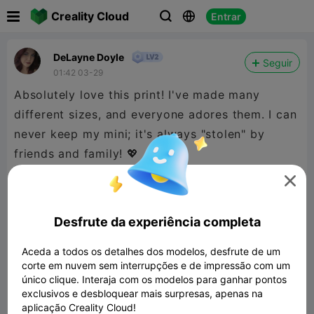

Creality Cloud
Entrar



DeLayne Doyle
Seguir
01:42 03-29
Absolutely love this print! I've made many
different sizes, and everyone adores them. I can
never keep my mini; it's always "stolen" by
friends and family! 💖

Desfrute da experiência completa
Aceda a todos os detalhes dos modelos, desfrute de um
corte em nuvem sem interrupções e de impressão com um
único clique. Interaja com os modelos para ganhar pontos
exclusivos e desbloquear mais surpresas, apenas na
aplicação Creality Cloud!