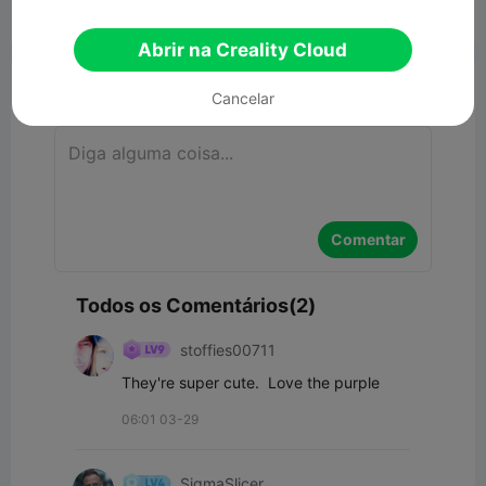


Denunciar
5
2

Abrir na Creality Cloud
Comentar
Cancelar
Comentar
Todos os Comentários(2)
stoffies00711
They're super cute.  Love the purple
06:01 03-29
SigmaSlicer