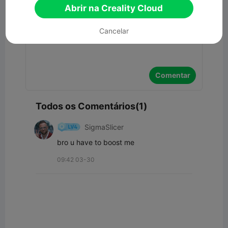
Comentar
Abrir na Creality Cloud
Cancelar
Comentar
Todos os Comentários(1)
SigmaSlicer
bro u have to boost me
09:42 03-30