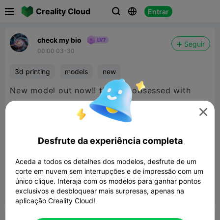

Creality Cloud
Entrar



check my bio
Seguir
00:00 03-30
3d printing
models
new
New model out now!! the 'I'm obsessed with
dog's sign' is a sign that i wanted to make

because I was getting asked if I am obsessed
with dog my response is no, I just love them
Desfrute da experiência completa
I'm obsessed with dog's? sign
Aceda a todos os detalhes dos modelos, desfrute de um
1.81MB
Modelo 3D Relacionado
corte em nuvem sem interrupções e de impressão com um
único clique. Interaja com os modelos para ganhar pontos
exclusivos e desbloquear mais surpresas, apenas na


Denunciar
6
1

aplicação Creality Cloud!