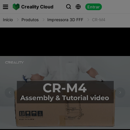

Creality Cloud
Entrar



Início
Produtos
Impressora 3D FFF
CR-M4