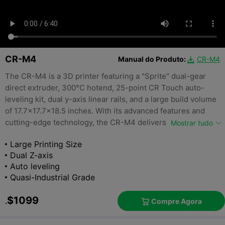
CR-M4
Manual do Produto:
CR-M4

The CR-M4 is a 3D printer featuring a "Sprite" dual-gear
direct extruder, 300°C hotend, 25-point CR Touch auto-
leveling kit, dual y-axis linear rails, and a large build volume
of 17.7x17.7x18.5 inches. With its advanced features and
cutting-edge technology, the CR-M4 delivers high-quality
Mostrar tudo
and reliable prints with ease.
Large Printing Size
Dual Z-axis
Auto leveling
Quasi-Industrial Grade
$1099
Compre Agora
.
