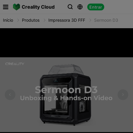

Creality Cloud
Entrar



Início
Produtos
Impressora 3D FFF
Sermoon D3