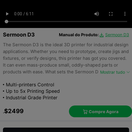
Sermoon D3
Manual do Produto:
Sermoon D3

The Sermoon D3 is the ideal 3D printer for industrial design
applications. Whether you need to prototype, create jigs and
fixtures, or verify designs, this printer has got you covered.
It can even mass-produce small, oddly-shaped parts or
products with ease. What sets the Sermoon D3 apart is its
Mostrar tudo
ability to deliver rapid, high-quality prints in a cost-effective
Multi-printers Control
manner, providing you with stable, reliable results every
Up to 5x Printing Speed
time.
Industrial Grade Printer
$2499
Compre Agora
.
