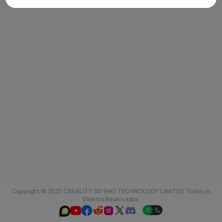
Copyright © 2025 CREALITY 3D (HK) TECHNOLOGY LIMITED Todos os
Direitos Reservados.





