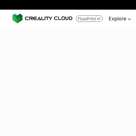
Explore
FlowPrint

