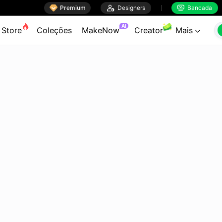

Premium

Designers
Bancada


AI
Store
Coleções
MakeNow
Creator
Mais
