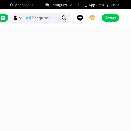
App Creality Cloud
Mensagens

Português






Entrar


