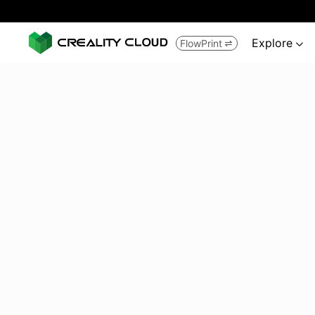
Explore
FlowPrint

