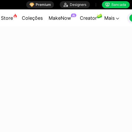

Premium

Designers
Bancada


AI
Store
Coleções
MakeNow
Creator
Mais
