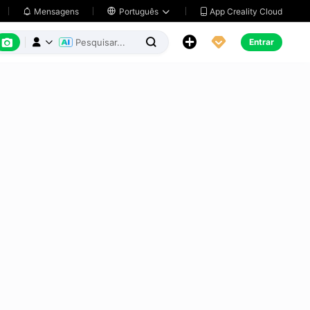
App Creality Cloud
Mensagens

Português






Entrar


