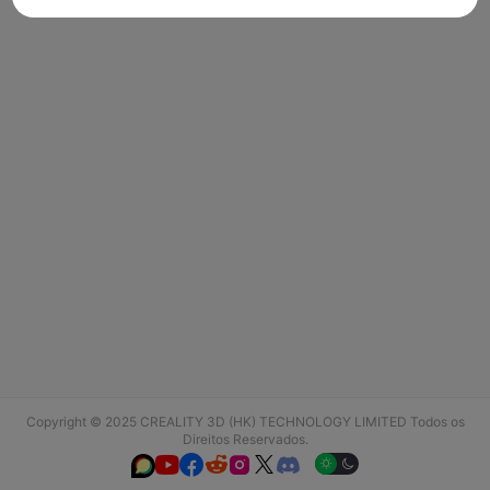
Copyright © 2025 CREALITY 3D (HK) TECHNOLOGY LIMITED Todos os
Direitos Reservados.





