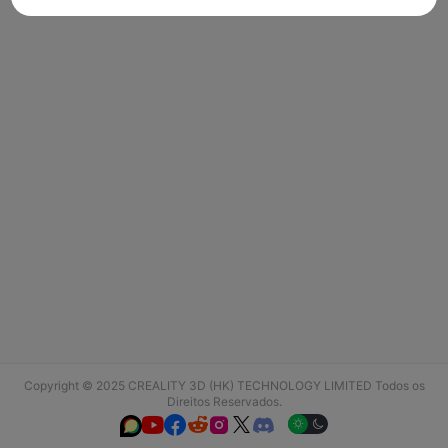
Copyright © 2025 CREALITY 3D (HK) TECHNOLOGY LIMITED Todos os
Direitos Reservados.





