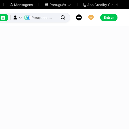
App Creality Cloud
Mensagens

Português






Entrar


