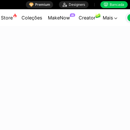

Premium

Designers
Bancada


AI
Store
Coleções
MakeNow
Creator
Mais
