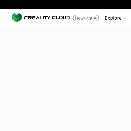
Explore
FlowPrint

