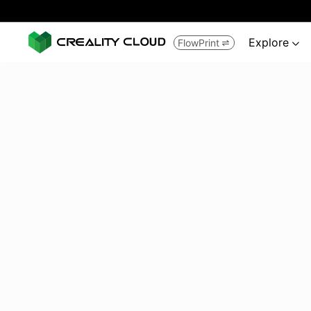
Explore
FlowPrint

