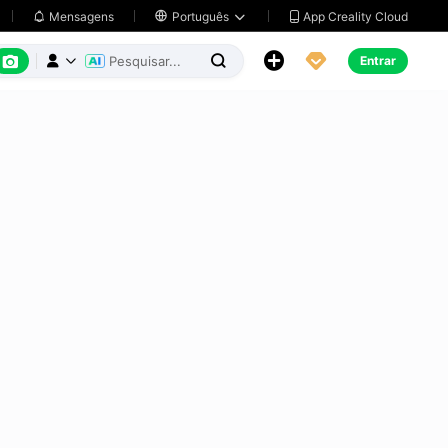
App Creality Cloud
Mensagens

Português






Entrar


