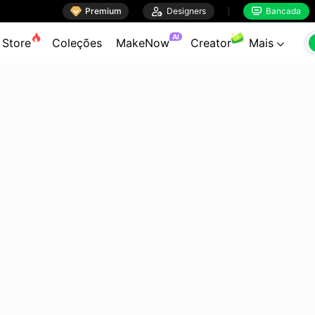

Premium

Designers
Bancada


AI
Store
Coleções
MakeNow
Creator
Mais
