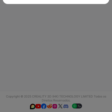
Copyright © 2025 CREALITY 3D (HK) TECHNOLOGY LIMITED Todos os
Direitos Reservados.





