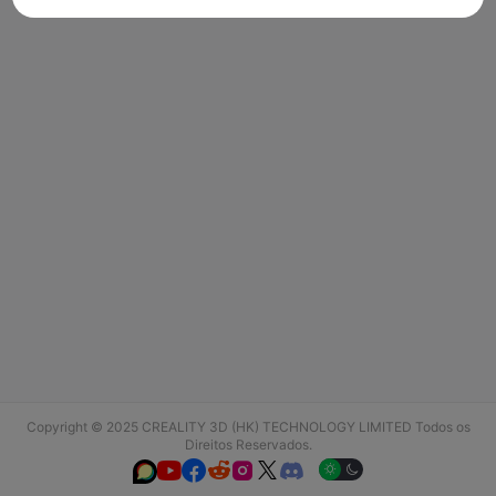
Copyright © 2025 CREALITY 3D (HK) TECHNOLOGY LIMITED Todos os
Direitos Reservados.





