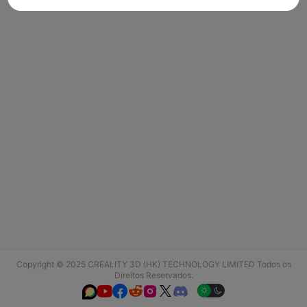
Copyright © 2025 CREALITY 3D (HK) TECHNOLOGY LIMITED Todos os
Direitos Reservados.





