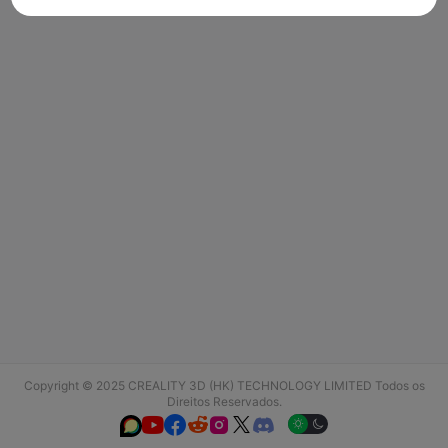
Copyright © 2025 CREALITY 3D (HK) TECHNOLOGY LIMITED Todos os
Direitos Reservados.





