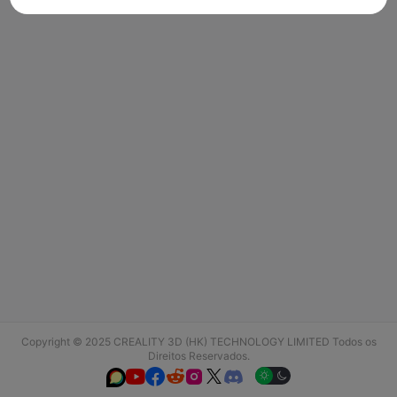
Copyright © 2025 CREALITY 3D (HK) TECHNOLOGY LIMITED Todos os
Direitos Reservados.





