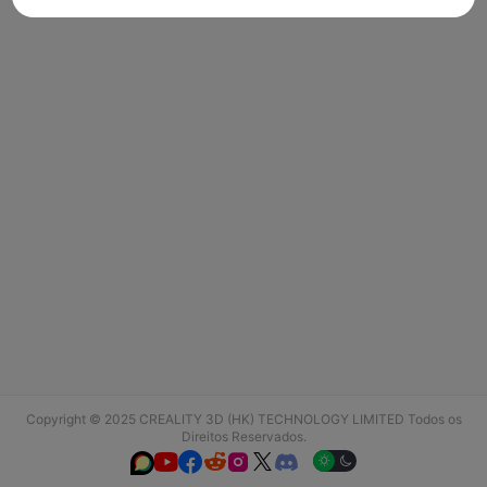
Copyright © 2025 CREALITY 3D (HK) TECHNOLOGY LIMITED Todos os
Direitos Reservados.





