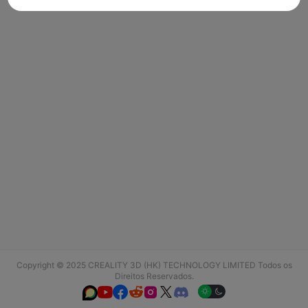
Copyright © 2025 CREALITY 3D (HK) TECHNOLOGY LIMITED Todos os
Direitos Reservados.





