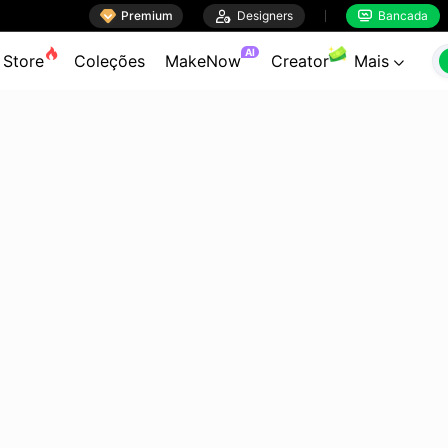

Premium

Designers
Bancada


AI
Store
Coleções
MakeNow
Creator
Mais
