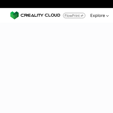
Explore
FlowPrint

