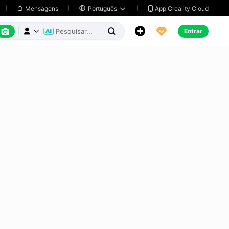
App Creality Cloud
Mensagens

Português






Entrar


