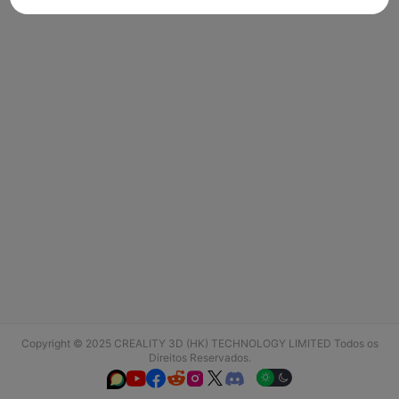
Copyright © 2025 CREALITY 3D (HK) TECHNOLOGY LIMITED Todos os
Direitos Reservados.





