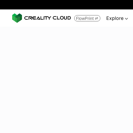
Explore
FlowPrint

