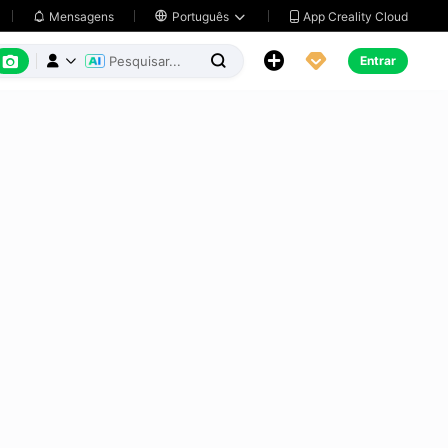
App Creality Cloud
Mensagens

Português






Entrar


