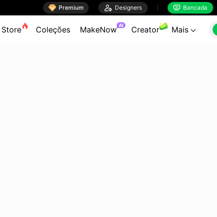

Premium

Designers
Bancada


AI
Store
Coleções
MakeNow
Creator
Mais
