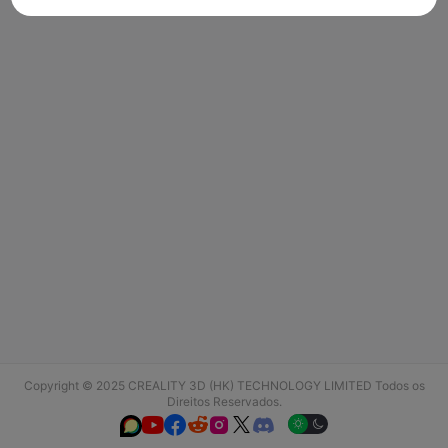
Copyright © 2025 CREALITY 3D (HK) TECHNOLOGY LIMITED Todos os
Direitos Reservados.





