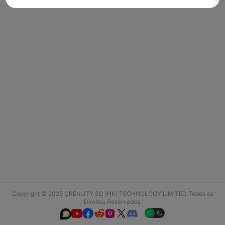
Copyright © 2025 CREALITY 3D (HK) TECHNOLOGY LIMITED Todos os
Direitos Reservados.





