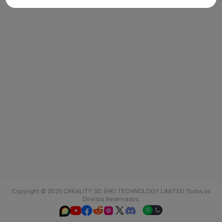
Copyright © 2025 CREALITY 3D (HK) TECHNOLOGY LIMITED Todos os
Direitos Reservados.





