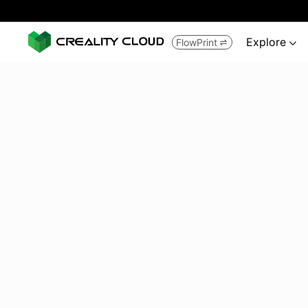
Explore
FlowPrint

