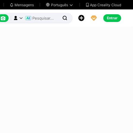
App Creality Cloud
Mensagens

Português






Entrar


