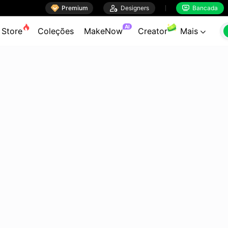

Premium

Designers
Bancada


AI
Store
Coleções
MakeNow
Creator
Mais
