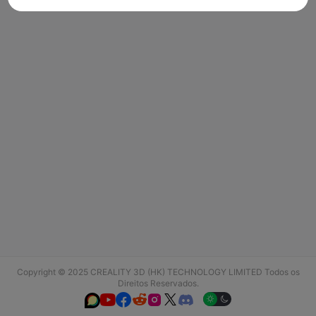
Copyright © 2025 CREALITY 3D (HK) TECHNOLOGY LIMITED Todos os
Direitos Reservados.





